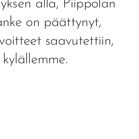
yksen alla, Piippolan
anke on päättynyt,
oitteet saavutettiin,
 kylällemme.