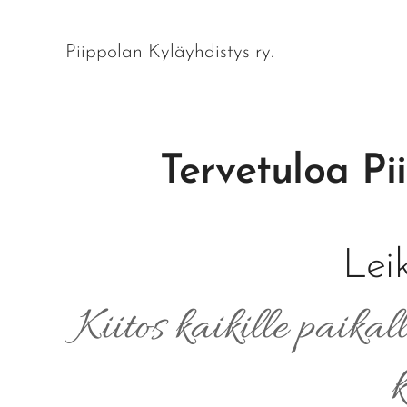
Piippolan Kyläyhdistys ry.
Tervetuloa Pi
Lei
Kiitos kaikille paikall