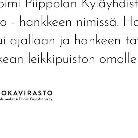
toimi Piippolan Kyläyhdist
to - hankkeen nimissä. H
ui ajallaan ja hankeen tav
ean leikkipuiston omalle