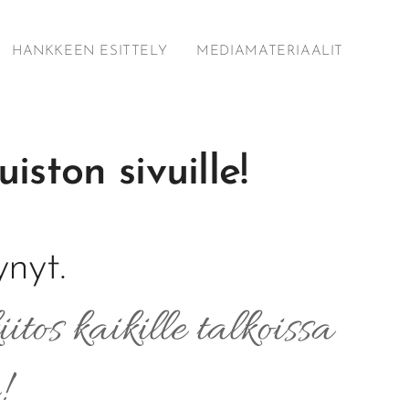
HANKKEEN ESITTELY
MEDIAMATERIAALIT
ston sivuille!
nyt.
iitos kaikille talkoissa
!