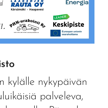
isto
n kylälle nykypäivän
luikäisiä palveleva,