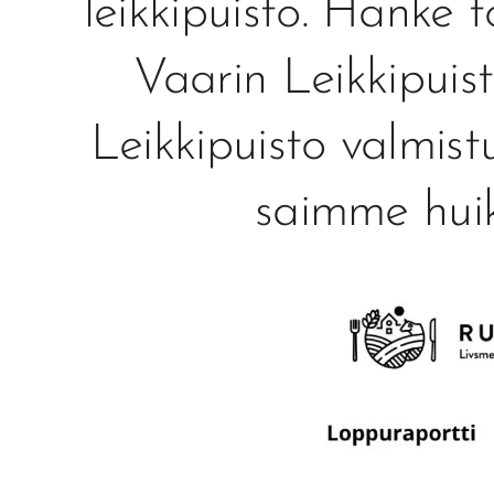
leikkipuisto. Hanke 
Vaarin Leikkipuis
Leikkipuisto valmist
saimme huik