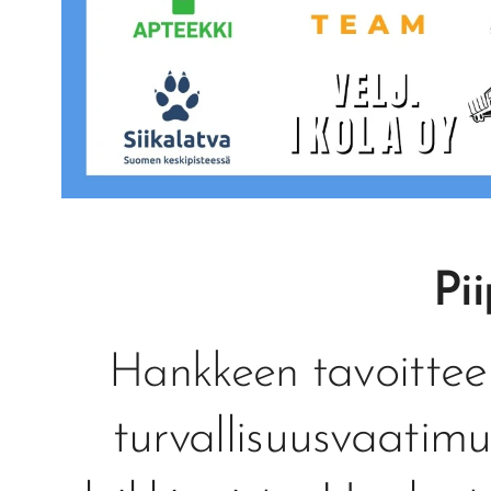
Pi
avoittee
Hankkeen t
turvallisuusvaatimu