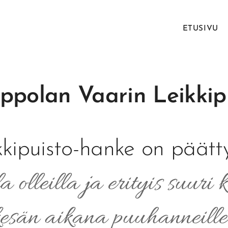
ETUSIVU
ippolan Vaarin Leikkipui
kkipuisto-hanke on päätty
a olleilla ja erityis suuri k
kesän aikana puuhanneille